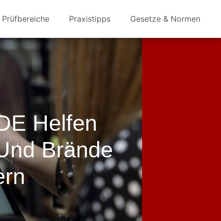
Prüfbereiche
Praxistipps
Gesetze & Normen
DE Helfen
 Und Brände
ern