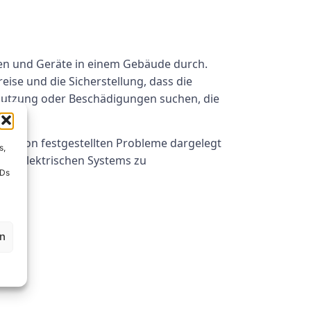
agen und Geräte in einem Gebäude durch.
ise und die Sicherstellung, dass die
bnutzung oder Beschädigungen suchen, die
nspektion festgestellten Probleme dargelegt
s,
des elektrischen Systems zu
IDs
en