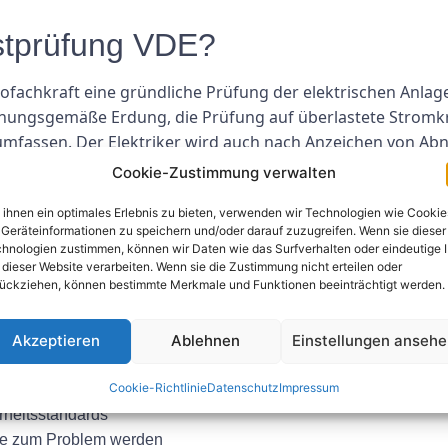
rstprüfung VDE?
trofachkraft eine gründliche Prüfung der elektrischen Anl
nungsgemäße Erdung, die Prüfung auf überlastete Stromkre
 umfassen. Der Elektriker wird auch nach Anzeichen von A
Cookie-Zustimmung verwalten
Elektriker einen detaillierten Bericht, in dem alle bei der I
ihnen ein optimales Erlebnis zu bieten, verwenden wir Technologien wie Cookie
hlungen zur Behebung dieser Probleme, um die Sicherheit 
Geräteinformationen zu speichern und/oder darauf zuzugreifen. Wenn sie dieser
hnologien zustimmen, können wir Daten wie das Surfverhalten oder eindeutige 
 dieser Website verarbeiten. Wenn sie die Zustimmung nicht erteilen oder
ückziehen, können bestimmte Merkmale und Funktionen beeinträchtigt werden.
ng VDE
Akzeptieren
Ablehnen
Einstellungen anseh
etet mehrere Vorteile, darunter:
Cookie-Richtlinie
Datenschutz
Impressum
nden
rheitsstandards
sie zum Problem werden