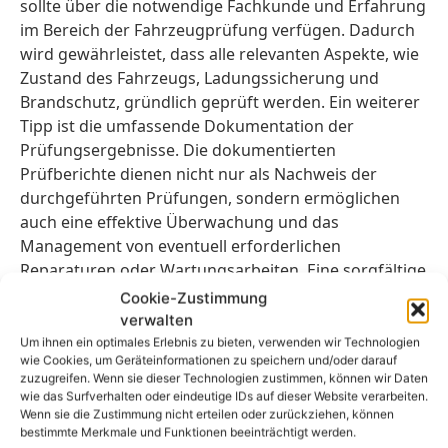
sollte über die notwendige Fachkunde und Erfahrung
im Bereich der Fahrzeugprüfung verfügen. Dadurch
wird gewährleistet, dass alle relevanten Aspekte, wie
Zustand des Fahrzeugs, Ladungssicherung und
Brandschutz, gründlich geprüft werden. Ein weiterer
Tipp ist die umfassende Dokumentation der
Prüfungsergebnisse. Die dokumentierten
Prüfberichte dienen nicht nur als Nachweis der
durchgeführten Prüfungen, sondern ermöglichen
auch eine effektive Überwachung und das
Management von eventuell erforderlichen
Reparaturen oder Wartungsarbeiten. Eine sorgfältige
Dokumentation ist daher unerlässlich. Des Weiteren
Cookie-Zustimmung
sollten bei der Prüfung alle relevanten Vorschriften
verwalten
und Richtlinien, insbesondere die DGUV V70,
Um ihnen ein optimales Erlebnis zu bieten, verwenden wir Technologien
wie Cookies, um Geräteinformationen zu speichern und/oder darauf
beachtet werden. Diese geben klare Anweisungen
zuzugreifen. Wenn sie dieser Technologien zustimmen, können wir Daten
und Kriterien vor, anhand derer die Prüfung
wie das Surfverhalten oder eindeutige IDs auf dieser Website verarbeiten.
durchgeführt werden kann. Es ist wichtig, dass
Wenn sie die Zustimmung nicht erteilen oder zurückziehen, können
bestimmte Merkmale und Funktionen beeinträchtigt werden.
sowohl der Prüfer als auch der Fahrzeugbesitzer mit