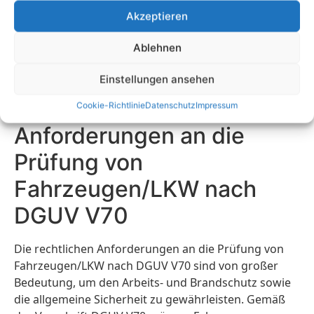
diesen Vorschriften vertraut sind, um eine
Akzeptieren
erfolgreiche Prüfung zu ermöglichen. Abschließend
ist es ratsam, regelmäßige Prüfungen
Ablehnen
durchzuführen, um potenzielle Sicherheitsrisiken
frühzeitig zu erkennen und zu beheben.
Einstellungen ansehen
Die rechtlichen
Cookie-Richtlinie
Datenschutz
Impressum
Anforderungen an die
Prüfung von
Fahrzeugen/LKW nach
DGUV V70
Die rechtlichen Anforderungen an die Prüfung von
Fahrzeugen/LKW nach DGUV V70 sind von großer
Bedeutung, um den Arbeits- und Brandschutz sowie
die allgemeine Sicherheit zu gewährleisten. Gemäß