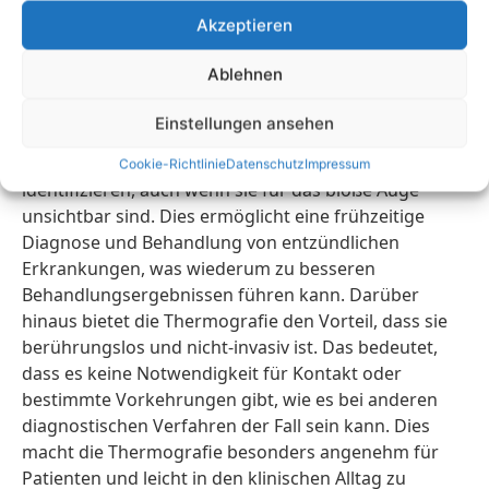
sie Veränderungen in der Temperatur an der
Akzeptieren
Oberfläche des Körpers erkennt. Das Verfahren
basiert auf der Vision von Wärmefluss-
Ablehnen
Thermographie, bei der die Wärmeabstrahlung von
Gewebe gemessen wird. Durch diese Technologie
Einstellungen ansehen
können Ärzte und medizinische Fachleute
Entzündungen an bestimmten Stellen im Körper
Cookie-Richtlinie
Datenschutz
Impressum
identifizieren, auch wenn sie für das bloße Auge
unsichtbar sind. Dies ermöglicht eine frühzeitige
Diagnose und Behandlung von entzündlichen
Erkrankungen, was wiederum zu besseren
Behandlungsergebnissen führen kann. Darüber
hinaus bietet die Thermografie den Vorteil, dass sie
berührungslos und nicht-invasiv ist. Das bedeutet,
dass es keine Notwendigkeit für Kontakt oder
bestimmte Vorkehrungen gibt, wie es bei anderen
diagnostischen Verfahren der Fall sein kann. Dies
macht die Thermografie besonders angenehm für
Patienten und leicht in den klinischen Alltag zu