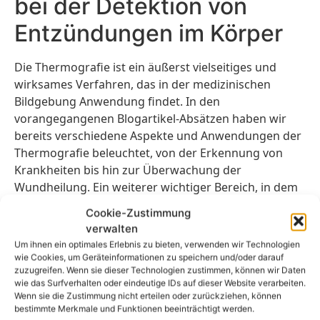
bei der Detektion von
Entzündungen im Körper
Die Thermografie ist ein äußerst vielseitiges und
wirksames Verfahren, das in der medizinischen
Bildgebung Anwendung findet. In den
vorangegangenen Blogartikel-Absätzen haben wir
bereits verschiedene Aspekte und Anwendungen der
Thermografie beleuchtet, von der Erkennung von
Krankheiten bis hin zur Überwachung der
Wundheilung. Ein weiterer wichtiger Bereich, in dem
die Thermografie eine entscheidende Rolle spielt, ist
Cookie-Zustimmung
die Detektion von Entzündungen im Körper.
verwalten
Entzündungen können auf verschiedene
Um ihnen ein optimales Erlebnis zu bieten, verwenden wir Technologien
Erkrankungen und gesundheitliche Probleme
wie Cookies, um Geräteinformationen zu speichern und/oder darauf
zuzugreifen. Wenn sie dieser Technologien zustimmen, können wir Daten
hinweisen, von akuten Verletzungen bis hin zu
wie das Surfverhalten oder eindeutige IDs auf dieser Website verarbeiten.
chronischen Zuständen. Die Thermografie ermöglicht
Wenn sie die Zustimmung nicht erteilen oder zurückziehen, können
es, diese Entzündungen sichtbar zu machen, indem
bestimmte Merkmale und Funktionen beeinträchtigt werden.