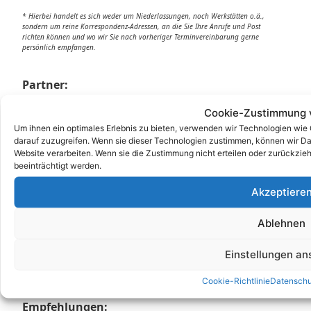
* Hierbei handelt es sich weder um Niederlassungen, noch Werkstätten o.ä.,
sondern um reine Korrespondenz-Adressen, an die Sie Ihre Anrufe und Post
richten können und wo wir Sie nach vorheriger Terminvereinbarung gerne
persönlich empfangen.
Partner:
DGUV Prüfung
Cookie-Zustimmung 
DGUV
Um ihnen ein optimales Erlebnis zu bieten, verwenden wir Technologien wie
darauf zuzugreifen. Wenn sie dieser Technologien zustimmen, können wir Dat
DGUV V3
Website verarbeiten. Wenn sie die Zustimmung nicht erteilen oder zurückz
Stellenangebot
beeinträchtigt werden.
Job
Akzeptiere
E Service GmbH
E Check GmbH
Ablehnen
E Service Check Expert
E Service Check Partners
Einstellungen a
Cookie-Richtlinie
Datenschu
Empfehlungen: