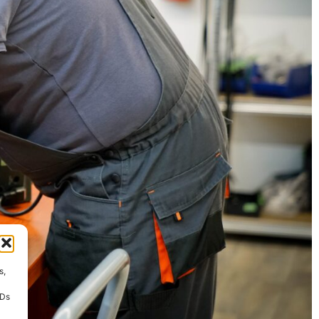
s,
IDs