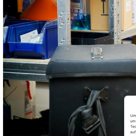
Um 
um 
Tec
auf