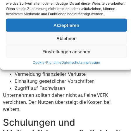
Ohne VEFK fehlt es oft an Fachwissen. Spezielle
wie das Surfverhalten oder eindeutige IDs auf dieser Website verarbeiten.
Kenntnisse und Fähigkeiten sind notwendig, um
Wenn sie die Zustimmung nicht erteilen oder zurückziehen, können
bestimmte Merkmale und Funktionen beeinträchtigt werden.
elektrische Anlagen sicher zu betreiben. Fehlende
Expertise kann zu gravierenden Fehlern führen. Diese
Akzeptieren
Fehler können nicht nur teuer, sondern auch gefährlich
sein. Eine VEFK bringt das nötige Know-how mit.
Ablehnen
Die Verantwortung liegt auch bei den Unternehmen
Einstellungen ansehen
selbst.
Cookie-Richtlinie
Datenschutz
Impressum
Sicherstellung der Sicherheit
Vermeidung finanzieller Verluste
Einhaltung gesetzlicher Vorschriften
Zugriff auf Fachwissen
Unternehmen sollten daher nicht auf eine VEFK
verzichten. Der Nutzen übersteigt die Kosten bei
weitem.
Schulungen und