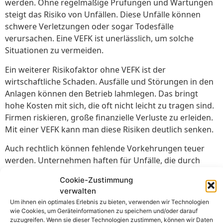
werden. Ohne regelmäßige Prüfungen und Wartungen
steigt das Risiko von Unfällen. Diese Unfälle können
schwere Verletzungen oder sogar Todesfälle
verursachen. Eine VEFK ist unerlässlich, um solche
Situationen zu vermeiden.
Ein weiterer Risikofaktor ohne VEFK ist der
wirtschaftliche Schaden. Ausfälle und Störungen in den
Anlagen können den Betrieb lahmlegen. Das bringt
hohe Kosten mit sich, die oft nicht leicht zu tragen sind.
Firmen riskieren, große finanzielle Verluste zu erleiden.
Mit einer VEFK kann man diese Risiken deutlich senken.
Auch rechtlich können fehlende Vorkehrungen teuer
werden. Unternehmen haften für Unfälle, die durch
mangelhafte Wartung entstehen. Es kann zu Klagen und
Cookie-Zustimmung
hohen Strafen kommen. Eine VEFK hilft dabei, alle
verwalten
gesetzlichen Anforderungen zu erfüllen. So schützen
Um ihnen ein optimales Erlebnis zu bieten, verwenden wir Technologien
sich Firmen vor rechtlichen Problemen.
wie Cookies, um Geräteinformationen zu speichern und/oder darauf
zuzugreifen. Wenn sie dieser Technologien zustimmen, können wir Daten