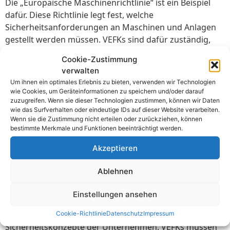
Die „Europäische Maschinenrichtlinie“ ist ein Beispiel
dafür. Diese Richtlinie legt fest, welche
Sicherheitsanforderungen an Maschinen und Anlagen
gestellt werden müssen. VEFKs sind dafür zuständig,
dass diese Anforderungen in ihrem Einsatzbereich
Cookie-Zustimmung
eingehalten werden. Durch die Zusammenarbeit mit
verwalten
anderen Fachbereichen wird dies gewährleistet.
Um ihnen ein optimales Erlebnis zu bieten, verwenden wir Technologien
wie Cookies, um Geräteinformationen zu speichern und/oder darauf
Die nationalen Vorschriften sind ebenso wichtig. In der
zuzugreifen. Wenn sie dieser Technologien zustimmen, können wir Daten
Schweiz müssen VEFKs die Vorschriften der
wie das Surfverhalten oder eindeutige IDs auf dieser Website verarbeiten.
Wenn sie die Zustimmung nicht erteilen oder zurückziehen, können
„Schweizerischen Unfallversicherungsanstalt“ (SUVA)
bestimmte Merkmale und Funktionen beeinträchtigt werden.
befolgen. Diese betreffen unter anderem die
Arbeitssicherheit und den Gesundheitsschutz am
Akzeptieren
Arbeitsplatz. Die Einhaltung dieser Vorschriften
minimiert das Unfallrisiko und schützt die Gesundheit
Ablehnen
der Mitarbeiter. Regelmäßige Kontrollen durch die SUVA
Einstellungen ansehen
gewährleisten dies.
Eine weitere wichtige Grundlage sind die internen
Cookie-Richtlinie
Datenschutz
Impressum
Sicherheitskonzepte der Unternehmen. VEFKs müssen