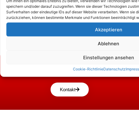
Um ihnen ein optimales Erlebnis zu bieten, verwenden wir Technologien wie
speichern und/oder darauf zuzugreifen. Wenn sie dieser Technologien zust
Surfverhalten oder eindeutige IDs auf dieser Website verarbeiten. Wenn sie d
zurückziehen, können bestimmte Merkmale und Funktionen beeinträchtigt w
Akzeptieren
Ablehnen
Einstellungen ansehen
Zum Kontaktformular
Cookie-Richtlinie
Datenschutz
Impres
Kontakt