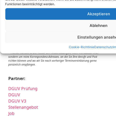
Funktionen beeinträchtigt werden.
Unsere Korrespondenz-Adressen*:
Akzeptieren
Grafing
Ablehnen
Marktplatz 4a, 85567 Grafing
+49 (0)344626962-0
Einstellungen anseh
info@e-service-check.de
Cookie-Richtlinie
Datenschutz
I
* Hierbei handelt es sich weder um Niederlassungen, noch Werkstätten o.ä.,
sondern um reine Korrespondenz-Adressen, an die Sie Ihre Anrufe und Post
richten können und wo wir Sie nach vorheriger Terminvereinbarung gerne
persönlich empfangen.
Partner:
DGUV Prüfung
DGUV
DGUV V3
Stellenangebot
Job