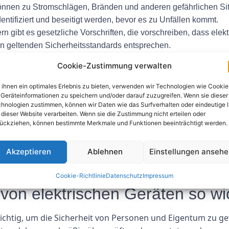
önnen zu Stromschlägen, Bränden und anderen gefährlichen Si
entifiziert und beseitigt werden, bevor es zu Unfällen kommt.
rn gibt es gesetzliche Vorschriften, die vorschreiben, dass ele
en geltenden Sicherheitsstandards entsprechen.
gelmäßige Wartung und Überprüfung kann die Lebensdauer von
Cookie-Zustimmung verwalten
en werden können.
von elektrischen Geräten
ihnen ein optimales Erlebnis zu bieten, verwenden wir Technologien wie Cookie
Geräteinformationen zu speichern und/oder darauf zuzugreifen. Wenn sie dieser
hnologien zustimmen, können wir Daten wie das Surfverhalten oder eindeutige 
 von elektrischen Geräten, darunter:
 dieser Website verarbeiten. Wenn sie die Zustimmung nicht erteilen oder
ückziehen, können bestimmte Merkmale und Funktionen beeinträchtigt werden.
uf äußere Schäden, lose Teile oder andere offensichtliche Anz
ie Multimeter, um die elektrischen Eigenschaften des Geräts z
Akzeptieren
Ablehnen
Einstellungen anseh
lierung des Geräts, um sicherzustellen, dass keine Leckströme a
Cookie-Richtlinie
Datenschutz
Impressum
von elektrischen Geräten so wi
wichtig, um die Sicherheit von Personen und Eigentum zu g