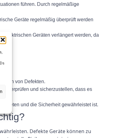
tuationen führen. Durch regelmäßige
ktrische Geräte regelmäßig überprüft werden
 elektrischen Geräten verlängert werden, da
s,
IDs
eichen von Defekten.
u überprüfen und sicherzustellen, dass es
en
uftreten und die Sicherheit gewährleistet ist.
chtig?
ewährleisten. Defekte Geräte können zu