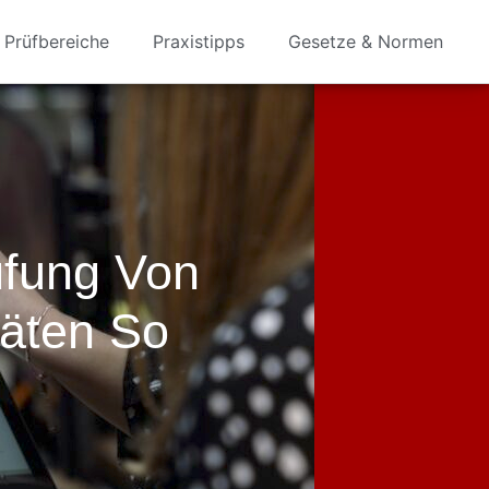
Prüfbereiche
Praxistipps
Gesetze & Normen
üfung Von
räten So