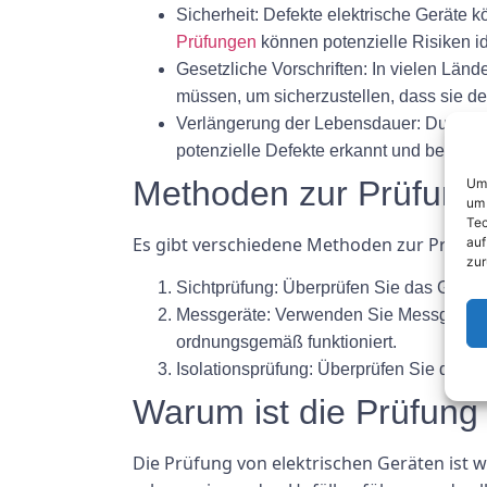
Sicherheit:
Defekte elektrische Geräte k
Prüfungen
können potenzielle Risiken id
Gesetzliche Vorschriften:
In vielen Lände
müssen, um sicherzustellen, dass sie d
Verlängerung der Lebensdauer:
Durch re
potenzielle Defekte erkannt und behob
Methoden zur Prüfung 
Um 
um 
Tec
Es gibt verschiedene Methoden zur Prüfung
auf
zur
Sichtprüfung:
Überprüfen Sie das Gerät a
Messgeräte:
Verwenden Sie Messgeräte w
ordnungsgemäß funktioniert.
Isolationsprüfung:
Überprüfen Sie die Iso
Warum ist die Prüfung 
Die Prüfung von elektrischen Geräten ist 