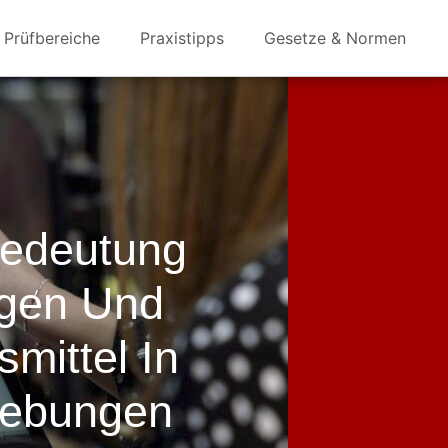
Prüfbereiche
Praxistipps
Gesetze & Normen
Bedeutung
agen Und
smittel In
gebungen