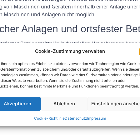
 von Maschinen und Geräten innerhalb einer Anlage unerlä
en Maschinen und Anlagen nicht möglich.
cher Anlagen und ortsfester Bet
tsfester Betriebsmittel in industriellen Umgebungen kann
cherheit der Arbeitnehmer zu gewährleisten, Stromunfälle z
Cookie-Zustimmung verwalten
lektroinstallationen und feste Geräte steigt das Risiko 
ihnen ein optimales Erlebnis zu bieten, verwenden wir Technologien wie Cookie
Geräteinformationen zu speichern und/oder darauf zuzugreifen. Wenn sie dieser
hnologien zustimmen, können wir Daten wie das Surfverhalten oder eindeutige 
nlagen und ortsfeste Betriebsmi
 dieser Website verarbeiten. Wenn sie die Zustimmung nicht erteilen oder
ückziehen, können bestimmte Merkmale und Funktionen beeinträchtigt werden.
trische Anlagen und ortsfeste Betriebsmittel regelmäßig z
u gewährleisten. Regelmäßige Inspektionen können dazu b
Akzeptieren
Ablehnen
Einstellungen anseh
n eskalieren, und so kostspielige Ausfallzeiten und Unfäl
Cookie-Richtlinie
Datenschutz
Impressum
für die Gewährleistung der Sicherheit und Effizienz industr