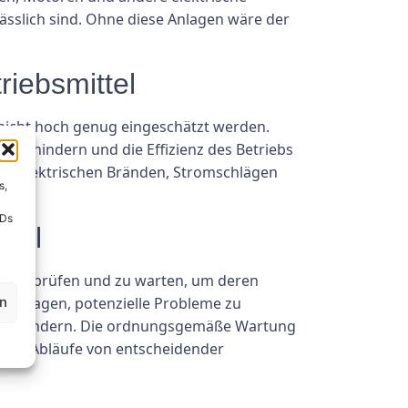
sslich sind. Ohne diese Anlagen wäre der
riebsmittel
 nicht hoch genug eingeschätzt werden.
u verhindern und die Effizienz des Betriebs
von elektrischen Bränden, Stromschlägen
s,
IDs
ttel
u überprüfen und zu warten, um deren
eitragen, potenzielle Probleme zu
en
le verhindern. Die ordnungsgemäße Wartung
ieller Abläufe von entscheidender