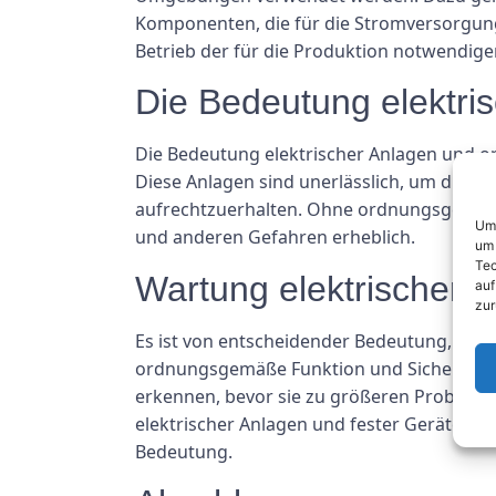
Komponenten, die für die Stromversorgung
Betrieb der für die Produktion notwendig
Die Bedeutung elektris
Die Bedeutung elektrischer Anlagen und or
Diese Anlagen sind unerlässlich, um die Si
aufrechtzuerhalten. Ohne ordnungsgemäße E
Um 
und anderen Gefahren erheblich.
um 
Tec
Wartung elektrischer A
auf
zur
Es ist von entscheidender Bedeutung, elek
ordnungsgemäße Funktion und Sicherheit z
erkennen, bevor sie zu größeren Probleme
elektrischer Anlagen und fester Geräte ist 
Bedeutung.