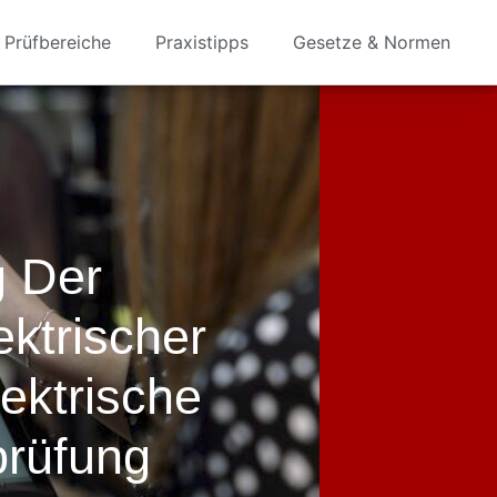
Prüfbereiche
Praxistipps
Gesetze & Normen
g Der
ektrischer
ektrische
prüfung