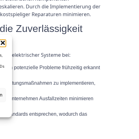
eskalieren. Durch die Implementierung der
kostspieliger Reparaturen minimieren.
die Zuverlässigkeit
keit elektrischer Systeme bei:
s,
IDs
nnen potenzielle Probleme frühzeitig erkannt
nde Wartungsmaßnahmen zu implementieren,
en
nnen Unternehmen Ausfallzeiten minimieren
heitsstandards entsprechen, wodurch das