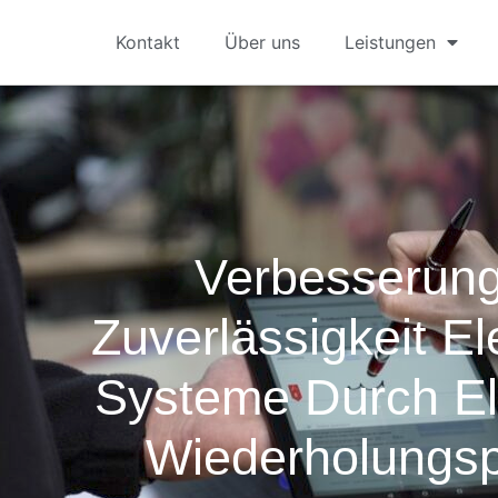
Kontakt
Über uns
Leistungen
Verbesserun
Zuverlässigkeit El
Systeme Durch El
Wiederholungs