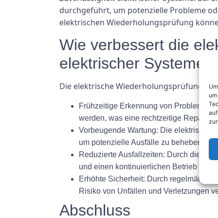
durchgeführt, um potenzielle Probleme od
elektrischen Wiederholungsprüfung können
Wie verbessert die ele
elektrischer Systeme?
Die elektrische Wiederholungsprüfung träg
Um 
um 
Tec
Frühzeitige Erkennung von Problemen: D
auf
werden, was eine rechtzeitige Reparatur
zur
Vorbeugende Wartung: Die elektrische
um potenzielle Ausfälle zu beheben, bevo
Reduzierte Ausfallzeiten: Durch die pr
und einen kontinuierlichen Betrieb sicher
Erhöhte Sicherheit: Durch regelmäßige T
Risiko von Unfällen und Verletzungen ver
Abschluss