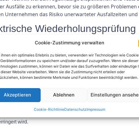
er Ausfälle zu erkennen, bevor sie zu größeren Problemen 
 Unternehmen das Risiko unerwarteter Ausfallzeiten und 
ktrische Wiederholungsprüfung 
Cookie-Zustimmung verwalten
t auf verschiedene Weise zur Verbesserung der Zuverlässig
ihnen ein optimales Erlebnis zu bieten, verwenden wir Technologien wie Cookie
Geräteinformationen zu speichern und/oder darauf zuzugreifen. Wenn sie dieser
hnologien zustimmen, können wir Daten wie das Surfverhalten oder eindeutige 
urch die Durchführung regelmäßiger Tests und Inspektionen kö
 dieser Website verarbeiten. Wenn sie die Zustimmung nicht erteilen oder
 und Wartung ermöglicht.
ückziehen, können bestimmte Merkmale und Funktionen beeinträchtigt werden.
 Wiederholungsprüfung ermöglicht es Unternehmen, vorbeuge
r sie auftreten.
Akzeptieren
Ablehnen
Einstellungen anseh
oaktive Behebung von Problemen mit elektrischen Systemen kö
stellen.
Cookie-Richtlinie
Datenschutz
Impressum
ests wird sichergestellt, dass elektrische Systeme den Sicher
ringert wird.