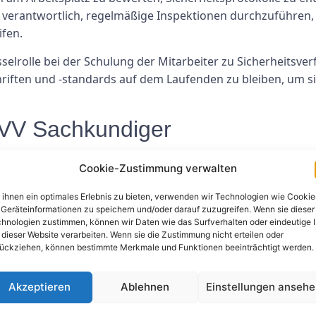
r verantwortlich, regelmäßige Inspektionen durchzuführen, p
fen.
elrolle bei der Schulung der Mitarbeiter zu Sicherheitsverf
riften und -standards auf dem Laufenden zu bleiben, um si
UVV Sachkundiger
en je nach Branche und spezifischen Arbeitsplatzbedingun
Cookie-Zustimmung verwalten
ihnen ein optimales Erlebnis zu bieten, verwenden wir Technologien wie Cookie
nen und Risikobewertungen
Geräteinformationen zu speichern und/oder darauf zuzugreifen. Wenn sie dieser
hnologien zustimmen, können wir Daten wie das Surfverhalten oder eindeutige 
nd -verfahren
 dieser Website verarbeiten. Wenn sie die Zustimmung nicht erteilen oder
protokollen
ückziehen, können bestimmte Merkmale und Funktionen beeinträchtigt werden.
nfällen
heitsvorschriften
Akzeptieren
Ablehnen
Einstellungen anseh
 auf dem Laufenden