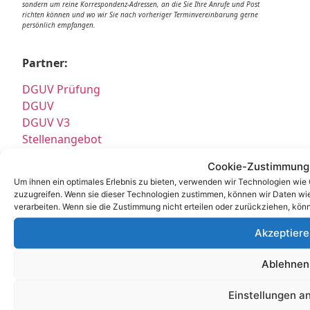
sondern um reine Korrespondenz-Adressen, an die Sie Ihre Anrufe und Post
richten können und wo wir Sie nach vorheriger Terminvereinbarung gerne
persönlich empfangen.
Partner:
DGUV Prüfung
DGUV
DGUV V3
Stellenangebot
Job
Cookie-Zustimmung
E Service GmbH
Um ihnen ein optimales Erlebnis zu bieten, verwenden wir Technologien wie
E Check GmbH
zuzugreifen. Wenn sie dieser Technologien zustimmen, können wir Daten wie 
E Service Check Expert
verarbeiten. Wenn sie die Zustimmung nicht erteilen oder zurückziehen, kö
E Service Check Partners
Akzeptiere
Ablehnen
Empfehlungen:
Einstellungen a