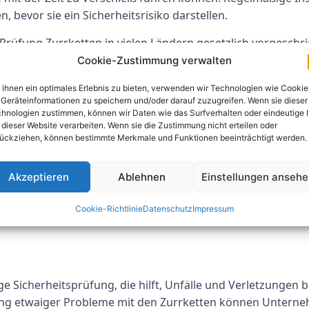
 bevor sie ein Sicherheitsrisiko darstellen.
-Prüfung Zurrketten in vielen Ländern gesetzlich vorgeschr
n führen und die Sicherheit der Ladung und der am Transpo
Cookie-Zustimmung verwalten
s
ihnen ein optimales Erlebnis zu bieten, verwenden wir Technologien wie Cookie
Geräteinformationen zu speichern und/oder darauf zuzugreifen. Wenn sie dieser
hnologien zustimmen, können wir Daten wie das Surfverhalten oder eindeutige 
e Zurrketten gründlich auf ihren einwandfreien Zustand un
 dieser Website verarbeiten. Wenn sie die Zustimmung nicht erteilen oder
ückziehen, können bestimmte Merkmale und Funktionen beeinträchtigt werden.
, Risse oder Verformungen. Der Prüfer beurteilt außerdem
Akzeptieren
Ablehnen
Einstellungen anseh
ellt werden, müssen die Ketten möglicherweise repariert o
hen. Um die Sicherheit und Wirksamkeit der Zurrketten zu g
Cookie-Richtlinie
Datenschutz
Impressum
ge Sicherheitsprüfung, die hilft, Unfälle und Verletzungen
g etwaiger Probleme mit den Zurrketten können Unternehm