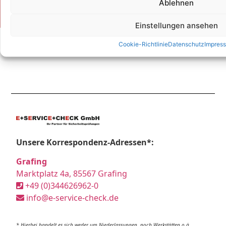
Ablehnen
Einstellungen ansehen
Cookie-Richtlinie
Datenschutz
Impres
Unsere Korrespondenz-Adressen*:
Grafing
Marktplatz 4a, 85567 Grafing
+49 (0)344626962-0
info@e-service-check.de
* Hierbei handelt es sich weder um Niederlassungen, noch Werkstätten o.ä.,