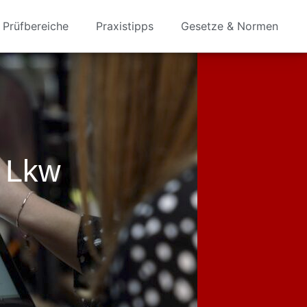
Prüfbereiche
Praxistipps
Gesetze & Normen
 Lkw