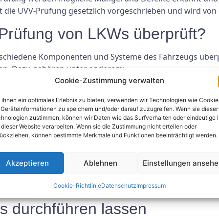
t die UVV-Prüfung gesetzlich vorgeschrieben und wird von
-Prüfung von LKWs überprüft?
schiedene Komponenten und Systeme des Fahrzeugs überprü
hen. Dazu gehören unter anderem:
Cookie-Zustimmung verwalten
ihnen ein optimales Erlebnis zu bieten, verwenden wir Technologien wie Cookie
Geräteinformationen zu speichern und/oder darauf zuzugreifen. Wenn sie dieser
hnologien zustimmen, können wir Daten wie das Surfverhalten oder eindeutige 
 dieser Website verarbeiten. Wenn sie die Zustimmung nicht erteilen oder
ückziehen, können bestimmte Merkmale und Funktionen beeinträchtigt werden.
Akzeptieren
Ablehnen
Einstellungen anseh
eführt, um sicherzustellen, dass alle Systeme einwandfre
diese umgehend behoben werden, bevor das Fahrzeug wie
Cookie-Richtlinie
Datenschutz
Impressum
 durchführen lassen