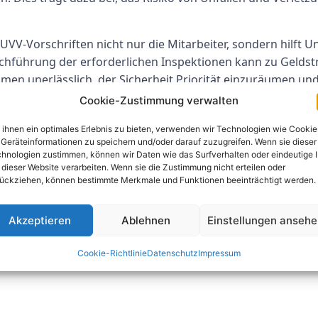
UVV-Vorschriften nicht nur die Mitarbeiter, sondern hilft 
hführung der erforderlichen Inspektionen kann zu Geldstr
ehmen unerlässlich, der Sicherheit Priorität einzuräumen 
Cookie-Zustimmung verwalten
ng Gladbeck
ihnen ein optimales Erlebnis zu bieten, verwenden wir Technologien wie Cookie
Geräteinformationen zu speichern und/oder darauf zuzugreifen. Wenn sie dieser
hnologien zustimmen, können wir Daten wie das Surfverhalten oder eindeutige 
e gründliche
Prüfung
der Arbeitsplätze und Geräte auf die E
 dieser Website verarbeiten. Wenn sie die Zustimmung nicht erteilen oder
ierten Fachleuten durchgeführt, die den Zustand von Masch
ückziehen, können bestimmte Merkmale und Funktionen beeinträchtigt werden.
hren vorliegen, die eine Gefahr für die Mitarbeiter darste
Akzeptieren
Ablehnen
Einstellungen anseh
chleute auch Sicherheitsprotokolle, Notfallverfahren un
ühren, um sicherzustellen, dass alles in Ordnung ist. Bas
Cookie-Richtlinie
Datenschutz
Impressum
otwendige Maßnahmen zur Behebung etwaiger Probleme.