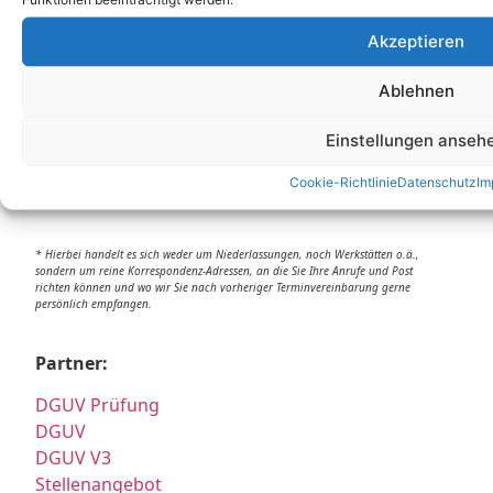
Akzeptieren
Unsere Korrespondenz-Adressen*:
Ablehnen
Grafing
Einstellungen anseh
Marktplatz 4a, 85567 Grafing
+49 (0)344626962-0
Cookie-Richtlinie
Datenschutz
Im
info@e-service-check.de
* Hierbei handelt es sich weder um Niederlassungen, noch Werkstätten o.ä.,
sondern um reine Korrespondenz-Adressen, an die Sie Ihre Anrufe und Post
richten können und wo wir Sie nach vorheriger Terminvereinbarung gerne
persönlich empfangen.
Partner:
DGUV Prüfung
DGUV
DGUV V3
Stellenangebot