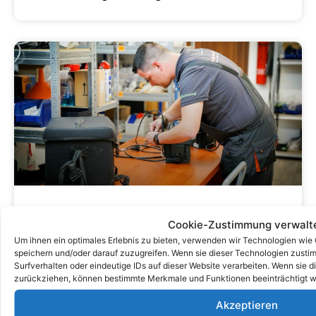
Verständnis Der Kosten Der DGUV
Cookie-Zustimmung verwalt
V3 -Prüfung: Was Sie Wissen
Um ihnen ein optimales Erlebnis zu bieten, verwenden wir Technologien wie
speichern und/oder darauf zuzugreifen. Wenn sie dieser Technologien zust
Müssen
Surfverhalten oder eindeutige IDs auf dieser Website verarbeiten. Wenn sie d
zurückziehen, können bestimmte Merkmale und Funktionen beeinträchtigt w
Akzeptieren