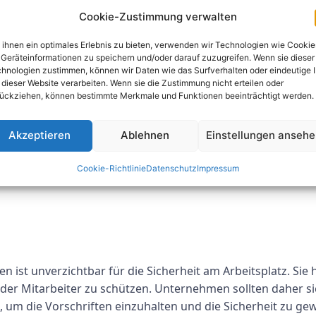
g zur DGUV V3 wichtig?
Cookie-Zustimmung verwalten
Mitarbeiter für die Gefahren im Umgang mit elektrischen An
ihnen ein optimales Erlebnis zu bieten, verwenden wir Technologien wie Cookie
Geräteinformationen zu speichern und/oder darauf zuzugreifen. Wenn sie dieser
die Sicherheit am Arbeitsplatz zu erhöhen und Unfälle zu v
hnologien zustimmen, können wir Daten wie das Surfverhalten oder eindeutige 
 dieser Website verarbeiten. Wenn sie die Zustimmung nicht erteilen oder
chulung zur DGUV V3?
ückziehen, können bestimmte Merkmale und Funktionen beeinträchtigt werden.
nderem folgende Inhalte:
Akzeptieren
Ablehnen
Einstellungen anseh
Cookie-Richtlinie
Datenschutz
Impressum
ist unverzichtbar für die Sicherheit am Arbeitsplatz. Sie hi
er Mitarbeiter zu schützen. Unternehmen sollten daher sich
 um die Vorschriften einzuhalten und die Sicherheit zu gew