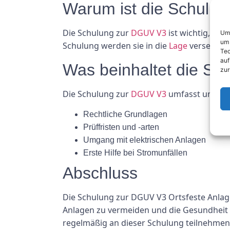
Warum ist die Schulun
Die Schulung zur
DGUV V3
ist wichtig, um 
Um 
um 
Schulung werden sie in die
Lage
versetzt, 
Tec
auf
Was beinhaltet die S
zur
Die Schulung zur
DGUV V3
umfasst unter a
Rechtliche Grundlagen
Prüffristen und -arten
Umgang mit elektrischen Anlagen
Erste Hilfe bei Stromunfällen
Abschluss
Die Schulung zur DGUV V3 Ortsfeste Anlagen 
Anlagen zu vermeiden und die Gesundheit d
regelmäßig an dieser Schulung teilnehmen,