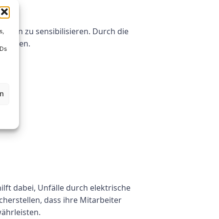
lagen zu sensibilisieren. Durch die
s,
ermeiden.
IDs
en
lft dabei, Unfälle durch elektrische
erstellen, dass ihre Mitarbeiter
ährleisten.