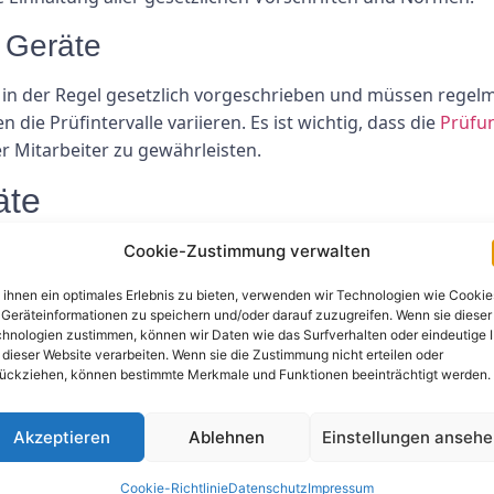
e Geräte
nd in der Regel gesetzlich vorgeschrieben und müssen regel
ie Prüfintervalle variieren. Es ist wichtig, dass die
Prüfu
r Mitarbeiter zu gewährleisten.
äte
Cookie-Zustimmung verwalten
und Werkzeuge, die bewegt werden können und an verschie
e Überprüfung der elektrischen Sicherheit, die Funktionsfä
ihnen ein optimales Erlebnis zu bieten, verwenden wir Technologien wie Cookie
n.
Geräteinformationen zu speichern und/oder darauf zuzugreifen. Wenn sie dieser
hnologien zustimmen, können wir Daten wie das Surfverhalten oder eindeutige 
änderliche Geräte
 dieser Website verarbeiten. Wenn sie die Zustimmung nicht erteilen oder
ückziehen, können bestimmte Merkmale und Funktionen beeinträchtigt werden.
räte
sind ebenfalls gesetzlich vorgeschrieben und müssen 
m Personal durchgeführt werden müssen, um die Sicherheit 
Akzeptieren
Ablehnen
Einstellungen anseh
Cookie-Richtlinie
Datenschutz
Impressum