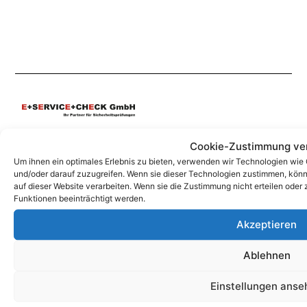
Unsere Korrespondenz-Adressen*:
Cookie-Zustimmung ve
Um ihnen ein optimales Erlebnis zu bieten, verwenden wir Technologien wie
Grafing
und/oder darauf zuzugreifen. Wenn sie dieser Technologien zustimmen, könn
Marktplatz 4a, 85567 Grafing
auf dieser Website verarbeiten. Wenn sie die Zustimmung nicht erteilen od
+49 (0)344626962-0
Funktionen beeinträchtigt werden.
info@e-service-check.de
Akzeptieren
* Hierbei handelt es sich weder um Niederlassungen, noch Werkstätten o.ä.,
Ablehnen
sondern um reine Korrespondenz-Adressen, an die Sie Ihre Anrufe und Post
richten können und wo wir Sie nach vorheriger Terminvereinbarung gerne
persönlich empfangen.
Einstellungen anse