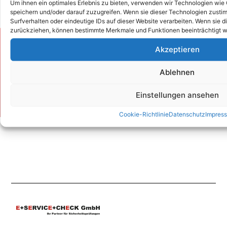
Um ihnen ein optimales Erlebnis zu bieten, verwenden wir Technologien wie
speichern und/oder darauf zuzugreifen. Wenn sie dieser Technologien zust
Surfverhalten oder eindeutige IDs auf dieser Website verarbeiten. Wenn sie d
zurückziehen, können bestimmte Merkmale und Funktionen beeinträchtigt w
Zum Kontaktformular
Akzeptieren
Ablehnen
Kontakt
Einstellungen ansehen
Cookie-Richtlinie
Datenschutz
Impres