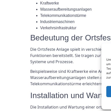
Kraftwerke
Wasseraufbereitungsanlagen
Telekommunikationstürme
Industriemaschinen
Verkehrsinfrastruktur
Bedeutung der Ortsfes
Die Ortsfeste Anlage spielt in verschiede
Funktionen bereitstellt. Sie tragen zur In
Um 
Systeme und Prozesse.
um 
Tec
Beispielsweise sind Kraftwerke eine Art lok
auf
Wasseraufbereitungsanlagen stellen die V
zur
Telekommunikationstürme erleichtern di
Installation und Wartu
Die Installation und Wartung einer ortsfe