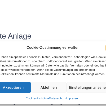
te Anlage
nen Branchen und Sektoren eine entscheidende Rolle, indem 
Cookie-Zustimmung verwalten
frastruktur und Entwicklung eines Landes bei und sorgen für
ihnen ein optimales Erlebnis zu bieten, verwenden wir Technologien wie Cookie
Geräteinformationen zu speichern und/oder darauf zuzugreifen. Wenn sie dieser
hnologien zustimmen, können wir Daten wie das Surfverhalten oder eindeutige 
ale Anlage, die Strom für private, gewerbliche und industri
 dieser Website verarbeiten. Wenn sie die Zustimmung nicht erteilen oder
ersorgung der Bevölkerung mit sauberem und sicherem Tri
ückziehen, können bestimmte Merkmale und Funktionen beeinträchtigt werden.
e Kommunikation und Konnektivität zwischen Menschen un
Akzeptieren
Ablehnen
Einstellungen anseh
ng
Cookie-Richtlinie
Datenschutz
Impressum
sten Anlage erfordert eine sorgfältige Planung und Ausfüh