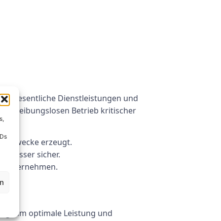
sie wesentliche Dienstleistungen und
 den reibungslosen Betrieb kritischer
s,
IDs
elle Zwecke erzeugt.
nkwasser sicher.
d Unternehmen.
en
rung, um optimale Leistung und