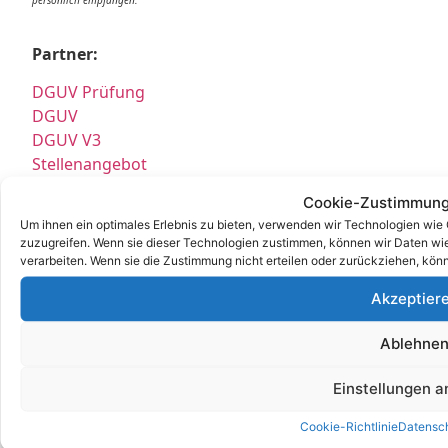
Partner:
DGUV Prüfung
DGUV
DGUV V3
Stellenangebot
Job
Cookie-Zustimmung
E Service GmbH
Um ihnen ein optimales Erlebnis zu bieten, verwenden wir Technologien wie
E Check GmbH
zuzugreifen. Wenn sie dieser Technologien zustimmen, können wir Daten wie 
E Service Check Expert
verarbeiten. Wenn sie die Zustimmung nicht erteilen oder zurückziehen, kö
E Service Check Partners
Akzeptier
Ablehne
Empfehlungen:
Einstellungen 
E Check Partner Expert
Cookie-Richtlinie
Datensc
E-Check