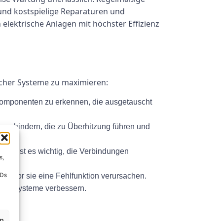
 und kostspielige Reparaturen und
ektrische Anlagen mit höchster Effizienz
cher Systeme zu maximieren:
Komponenten zu erkennen, die ausgetauscht
erhindern, die zu Überhitzung führen und
er ist es wichtig, die Verbindungen
s,
IDs
 bevor sie eine Fehlfunktion verursachen.
cher Systeme verbessern.
en