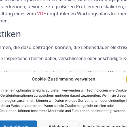
 zu erkennen, bevor sie zu größeren Problemen eskalieren,
haltung eines vom
VDE
empfohlenen Wartungsplans können el
iben.
tiken
en, die dazu beitragen können, die Lebensdauer elektris
 Inspektionen helfen dabei, verschlissene oder beschädigte 
her Komponenten kann die Ansammlung von Staub und Schmutz v
Cookie-Zustimmung verwalten
erbindungen können zu Lichtbögen und Überhitzung führen. Dah
ihnen ein optimales Erlebnis zu bieten, verwenden wir Technologien wie Cookie
len, dass sie sicher sind.
Geräteinformationen zu speichern und/oder darauf zuzugreifen. Wenn sie dieser
hnologien zustimmen, können wir Daten wie das Surfverhalten oder eindeutige 
ysteme können dabei helfen, potenzielle Probleme zu erkennen,
 dieser Website verarbeiten. Wenn sie die Zustimmung nicht erteilen oder
lteter Komponenten kann die Effizienz und Sicherheit elektris
ückziehen, können bestimmte Merkmale und Funktionen beeinträchtigt werden.
e Instandhaltung
Akzeptieren
Ablehnen
Einstellungen anseh