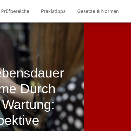
Prüfbereiche
Praxistipps
Gesetze & Normen
ebensdauer
eme Durch
Wartung:
ektive