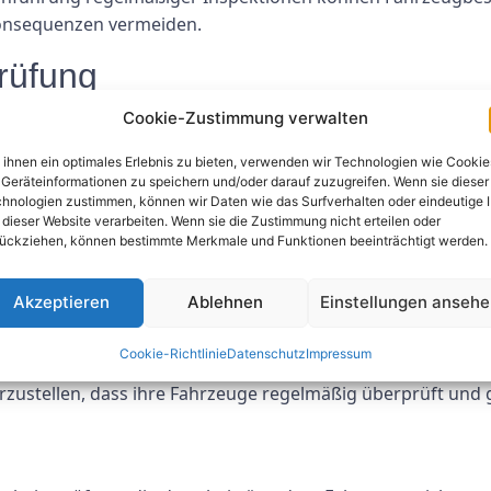
Konsequenzen vermeiden.
rüfung
Cookie-Zustimmung verwalten
assende
Prüfung
der Sicherheitsmerkmale des Fahrzeugs, ein
nem zertifizierten Prüfer durchgeführt werden, der zur D
ihnen ein optimales Erlebnis zu bieten, verwenden wir Technologien wie Cookie
verschiedene Komponenten des Fahrzeugs, um sicherzustelle
Geräteinformationen zu speichern und/oder darauf zuzugreifen. Wenn sie dieser
hnologien zustimmen, können wir Daten wie das Surfverhalten oder eindeutige 
chen.
 dieser Website verarbeiten. Wenn sie die Zustimmung nicht erteilen oder
ückziehen, können bestimmte Merkmale und Funktionen beeinträchtigt werden.
htbeachtung der KFZ-UVV-Prü
Akzeptieren
Ablehnen
Einstellungen anseh
vorschriften kann schwerwiegende Folgen haben, darunter 
inaus stellt das Fahren eines Fahrzeugs, das nicht der v
Cookie-Richtlinie
Datenschutz
Impressum
r, die Passagiere und andere Verkehrsteilnehmer dar. Für Fa
erzustellen, dass ihre Fahrzeuge regelmäßig überprüft und