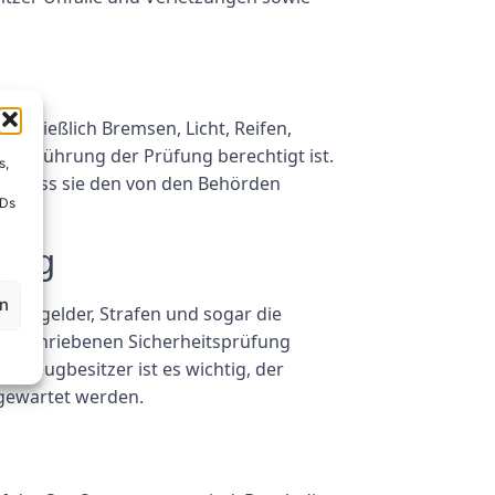
schließlich Bremsen, Licht, Reifen,
urchführung der Prüfung berechtigt ist.
s,
n, dass sie den von den Behörden
IDs
fung
en
Bußgelder, Strafen und sogar die
orgeschriebenen Sicherheitsprüfung
hrzeugbesitzer ist es wichtig, der
 gewartet werden.