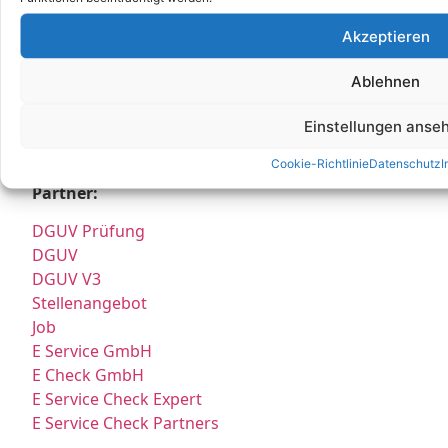
+49 (0)344626962-0
Akzeptieren
info@e-service-check.de
Ablehnen
* Hierbei handelt es sich weder um Niederlassungen, noch Werkstätten o.ä.,
sondern um reine Korrespondenz-Adressen, an die Sie Ihre Anrufe und Post
Einstellungen anse
richten können und wo wir Sie nach vorheriger Terminvereinbarung gerne
persönlich empfangen.
Cookie-Richtlinie
Datenschutz
I
Partner:
DGUV Prüfung
DGUV
DGUV V3
Stellenangebot
Job
E Service GmbH
E Check GmbH
E Service Check Expert
E Service Check Partners