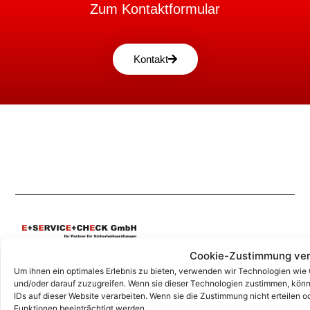
Zum Kontaktformular
Kontakt
Cookie-Zustimmung ver
Unsere Korrespondenz-Adressen*:
Um ihnen ein optimales Erlebnis zu bieten, verwenden wir Technologien wie
und/oder darauf zuzugreifen. Wenn sie dieser Technologien zustimmen, könn
Grafing
IDs auf dieser Website verarbeiten. Wenn sie die Zustimmung nicht erteile
Marktplatz 4a, 85567 Grafing
Funktionen beeinträchtigt werden.