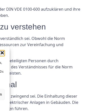
 der DIN VDE 0100-600 aufzuklären und ihre
eben.
 zu verstehen
 verständlich sei. Obwohl die Norm
 Ressourcen zur Vereinfachung und
tion beteiligten Personen durch
s,
s und des Verständnisses für die Norm
IDs
währleisten.
ional
en
icht zwingend sei. Die Einhaltung dieser
tät elektrischer Anlagen in Gebäuden. Die
quenzen führen.