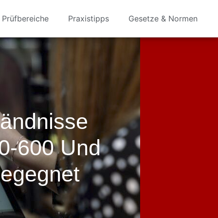
Prüfbereiche
Praxistipps
Gesetze & Normen
tändnisse
0-600 Und
Begegnet