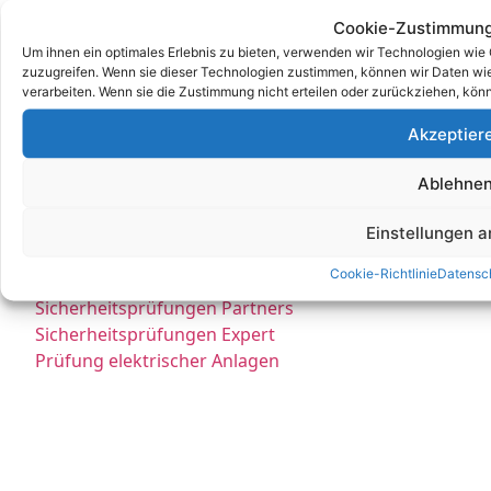
E Service Check Expert
Cookie-Zustimmung
E Service Check Partners
Um ihnen ein optimales Erlebnis zu bieten, verwenden wir Technologien wie
zuzugreifen. Wenn sie dieser Technologien zustimmen, können wir Daten wie 
verarbeiten. Wenn sie die Zustimmung nicht erteilen oder zurückziehen, kö
Empfehlungen:
Akzeptier
E Check Partner Expert
Ablehne
E-Check
Top Prüfservice Expert
Einstellungen 
Top Prüfservice Partners
Cookie-Richtlinie
Datensc
Prüfung DGUV3 GmbH
Sicherheitsprüfungen Partners
Sicherheitsprüfungen Expert
Prüfung elektrischer Anlagen