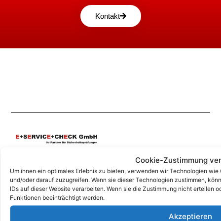
Kontakt
Unsere Korrespondenz-Adressen*:
Cookie-Zustimmung ver
Um ihnen ein optimales Erlebnis zu bieten, verwenden wir Technologien wie
Grafing
und/oder darauf zuzugreifen. Wenn sie dieser Technologien zustimmen, könn
IDs auf dieser Website verarbeiten. Wenn sie die Zustimmung nicht erteile
Marktplatz 4a, 85567 Grafing
Funktionen beeinträchtigt werden.
+49 (0)344626962-0
info@e-service-check.de
Akzeptieren