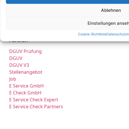
Ablehnen
* Hierbei handelt es sich weder um Niederlassungen, noch Werkstätten o.ä.,
sondern um reine Korrespondenz-Adressen, an die Sie Ihre Anrufe und Post
richten können und wo wir Sie nach vorheriger Terminvereinbarung gerne
Einstellungen anse
persönlich empfangen.
Cookie-Richtlinie
Datenschutz
I
Partner:
DGUV Prüfung
DGUV
DGUV V3
Stellenangebot
Job
E Service GmbH
E Check GmbH
E Service Check Expert
E Service Check Partners