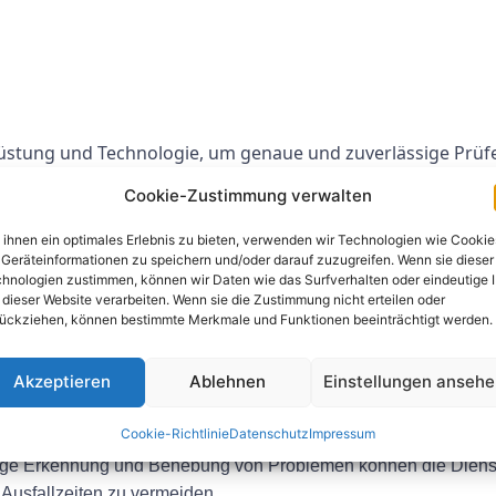
stung und Technologie, um genaue und zuverlässige Prüfe
renen Ingenieuren ist nach den höchsten Standards ausgeb
Cookie-Zustimmung verwalten
sowohl des Kunden als auch der Umwelt zu gewährleisten.
ihnen ein optimales Erlebnis zu bieten, verwenden wir Technologien wie Cookie
roprüfung Services
Geräteinformationen zu speichern und/oder darauf zuzugreifen. Wenn sie dieser
hnologien zustimmen, können wir Daten wie das Surfverhalten oder eindeutige 
 dieser Website verarbeiten. Wenn sie die Zustimmung nicht erteilen oder
re elektrischen Prüf- und Inspektionsanforderungen bietet 
ückziehen, können bestimmte Merkmale und Funktionen beeinträchtigt werden.
n: Die Dienstleistungen der ESG Elektroprüfung tragen dazu be
Akzeptieren
Ablehnen
Einstellungen anseh
prechen.
und Inspektionen elektrischer Anlagen können dabei helfen, po
Cookie-Richtlinie
Datenschutz
Impressum
tige Erkennung und Behebung von Problemen können die Diens
 Ausfallzeiten zu vermeiden.