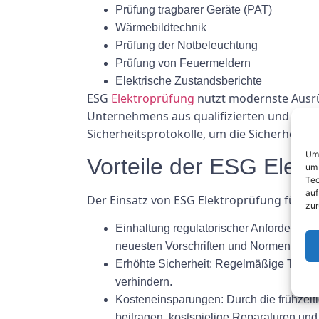
Prüfung tragbarer Geräte (PAT)
Wärmebildtechnik
Prüfung der Notbeleuchtung
Prüfung von Feuermeldern
Elektrische Zustandsberichte
ESG
Elektroprüfung
nutzt modernste Ausrü
Unternehmens aus qualifizierten und erfah
Sicherheitsprotokolle, um die Sicherheit 
Um 
Vorteile der ESG Elekt
um 
Tec
auf
Der Einsatz von ESG Elektroprüfung für Ih
zur
Einhaltung regulatorischer Anforderunge
neuesten Vorschriften und Normen ents
Erhöhte Sicherheit: Regelmäßige Tests 
verhindern.
Kosteneinsparungen: Durch die frühzei
beitragen, kostspielige Reparaturen und