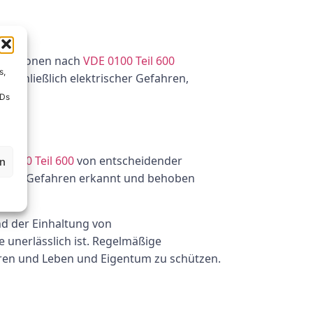
tallationen nach
VDE 0100 Teil 600
s,
nschließlich elektrischer Gefahren,
IDs
 0100 Teil 600
von entscheidender
en
n und Gefahren erkannt und behoben
nd der Einhaltung von
e unerlässlich ist. Regelmäßige
ieren und Leben und Eigentum zu schützen.