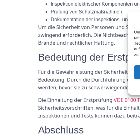
Inspektion elektrischer Komponenten un
Prüfung von Schutzmaßnahmen
Dokumentation der Inspektions- und Tes
Um die Sicherheit von Personen und Sachwe
Um 
zwingend erforderlich. Die Nichtbeachtung
um 
Brände und rechtlicher Haftung.
Tec
auf
Bedeutung der Erstprü
zur
Für die Gewährleistung der Sicherheit und 
Bedeutung. Durch die Durchführung der E
werden, bevor sie zu schwerwiegenden Vor
Die Einhaltung der Erstprüfung
VDE 0100 T
Sicherheitsvorschriften, was für die Einha
Inspektionen und Tests können dazu beitra
Abschluss