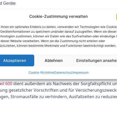
d Geräte
Cookie-Zustimmung verwalten
tergebnisse
rten zu gewährleisten, ist die Erstprüfung von Elektroins
ihnen ein optimales Erlebnis zu bieten, verwenden wir Technologien wie Cookie
 dieser Vorschriften kann schwerwiegende Folgen haben, ei
Geräteinformationen zu speichern und/oder darauf zuzugreifen. Wenn sie dieser
hnologien zustimmen, können wir Daten wie das Surfverhalten oder eindeutige 
 dieser Website verarbeiten. Wenn sie die Zustimmung nicht erteilen oder
fung VDE 0100 Teil 600
ückziehen, können bestimmte Merkmale und Funktionen beeinträchtigt werden.
Zuverlässigkeit elektrischer Anlagen ist die Erstprüfung
VDE
Akzeptieren
Ablehnen
Einstellungen anseh
rstprüfung nach VDE-Standards können potenzielle Risike
fällen führen.
Cookie-Richtlinie
Datenschutz
Impressum
eil 600
dient außerdem als Nachweis der Sorgfaltspflicht u
ltung gesetzlicher Vorschriften und für Versicherungszweck
gen, Stromausfälle zu verhindern, Ausfallzeiten zu reduz