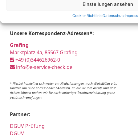
Einstellungen ansehen
Cookie-Richtlinie
Datenschutz
Impres
Unsere Korrespondenz-Adressen*:
Grafing
Marktplatz 4a, 85567 Grafing
+49 (0)344626962-0
info@e-service-check.de
* Hierbei handelt es sich weder um Niederlassungen, noch Werkstätten o.ä.,
sondern um reine Korrespondenz-Adressen, an die Sie Ihre Anrufe und Post
richten können und wo wir Sie nach vorheriger Terminvereinbarung gerne
persönlich empfangen.
Partner:
DGUV Prüfung
DGUV