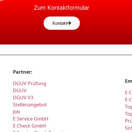
Zum Kontaktformular
Kontakt
Partner:
Em
DGUV Prüfung
DGUV
E C
DGUV V3
E-
Stellenangebot
Top
Job
Top
E Service GmbH
Pr
E Check GmbH
Si