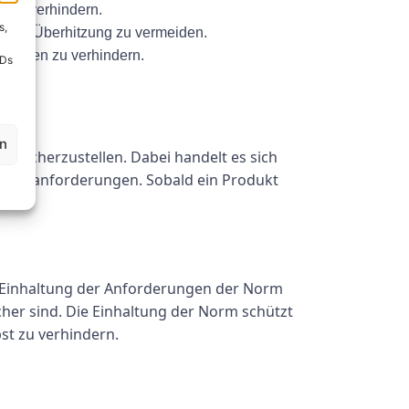
g zu verhindern.
s,
eine Überhitzung zu vermeiden.
Schäden zu verhindern.
IDs
ch.
en
4 sicherzustellen. Dabei handelt es sich
heitsanforderungen. Sobald ein Produkt
die Einhaltung der Anforderungen der Norm
cher sind. Die Einhaltung der Norm schützt
st zu verhindern.