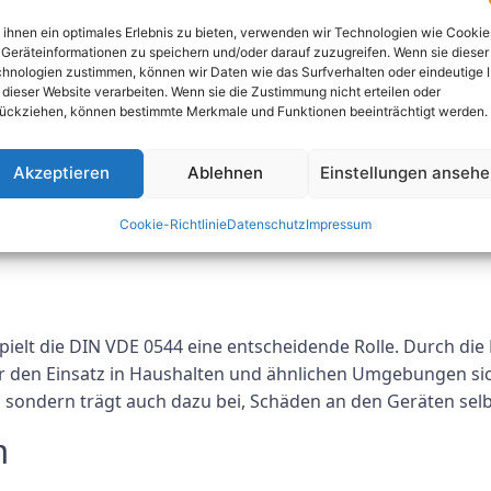
er eine ausreichende Isolierung verfügen, um einen Stromschla
ihnen ein optimales Erlebnis zu bieten, verwenden wir Technologien wie Cookie
en innerhalb der angegebenen Temperaturgrenzen arbeiten, um 
Geräteinformationen zu speichern und/oder darauf zuzugreifen. Wenn sie dieser
rstromschutzeinrichtungen ausgestattet sein, um im Fehlerfall 
hnologien zustimmen, können wir Daten wie das Surfverhalten oder eindeutige 
 dieser Website verarbeiten. Wenn sie die Zustimmung nicht erteilen oder
Geräte ist für die Sicherheit während des Betriebs unerlässli
ückziehen, können bestimmte Merkmale und Funktionen beeinträchtigt werden.
rung
Akzeptieren
Ablehnen
Einstellungen anseh
n Prüfungen durchführen, um die Einhaltung der DIN
VDE
054
nswiderstands, der Temperaturgrenzen und anderer Sicher
Cookie-Richtlinie
Datenschutz
Impressum
s als konform zertifiziert werden.
 spielt die DIN VDE 0544 eine entscheidende Rolle. Durch 
für den Einsatz in Haushalten und ähnlichen Umgebungen si
 sondern trägt auch dazu bei, Schäden an den Geräten selb
n