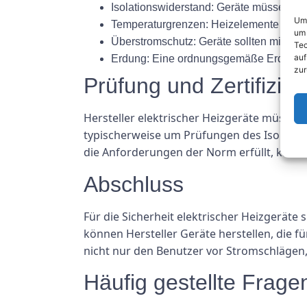
Isolationswiderstand: Geräte müssen üb
Um 
Temperaturgrenzen: Heizelemente sollt
um 
Überstromschutz: Geräte sollten mit Übe
Tec
auf
Erdung: Eine ordnungsgemäße Erdung der 
zur
Prüfung und Zertifizie
Hersteller elektrischer Heizgeräte müsse
typischerweise um Prüfungen des Isolatio
die Anforderungen der Norm erfüllt, kann e
Abschluss
Für die Sicherheit elektrischer Heizgeräte
können Hersteller Geräte herstellen, die 
nicht nur den Benutzer vor Stromschlägen,
Häufig gestellte Frage