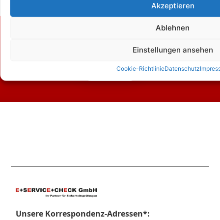
Akzeptieren
Ablehnen
Zum Kontaktformular
Einstellungen ansehen
Cookie-Richtlinie
Datenschutz
Impres
Kontakt
Unsere Korrespondenz-Adressen*: