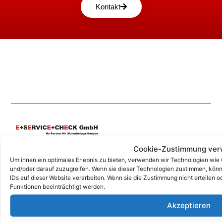
Kontakt
Cookie-Zustimmung ver
Unsere Korrespondenz-Adressen*:
Um ihnen ein optimales Erlebnis zu bieten, verwenden wir Technologien wie
und/oder darauf zuzugreifen. Wenn sie dieser Technologien zustimmen, könn
Grafing
IDs auf dieser Website verarbeiten. Wenn sie die Zustimmung nicht erteile
Marktplatz 4a, 85567 Grafing
Funktionen beeinträchtigt werden.
+49 (0)344626962-0
Akzeptieren
info@e-service-check.de