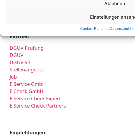
Ablehnen
* Hierbei handelt es sich weder um Niederlassungen, noch Werkstätten o.ä.,
sondern um reine Korrespondenz-Adressen, an die Sie Ihre Anrufe und Post
richten können und wo wir Sie nach vorheriger Terminvereinbarung gerne
Einstellungen anseh
persönlich empfangen.
Cookie-Richtlinie
Datenschutz
I
Partner:
DGUV Prüfung
DGUV
DGUV V3
Stellenangebot
Job
E Service GmbH
E Check GmbH
E Service Check Expert
E Service Check Partners
Empfehlungen: