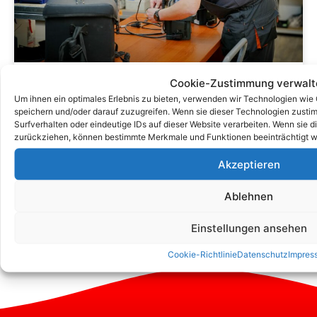
Cookie-Zustimmung verwalt
Verständnis Der Kosten Der DGUV
Um ihnen ein optimales Erlebnis zu bieten, verwenden wir Technologien wie
V3 -Prüfung: Was Sie Wissen
speichern und/oder darauf zuzugreifen. Wenn sie dieser Technologien zust
Surfverhalten oder eindeutige IDs auf dieser Website verarbeiten. Wenn sie d
Müssen
zurückziehen, können bestimmte Merkmale und Funktionen beeinträchtigt w
Akzeptieren
Ablehnen
Einstellungen ansehen
Cookie-Richtlinie
Datenschutz
Impres