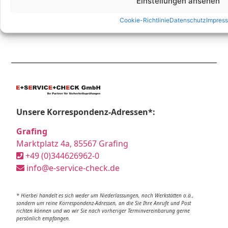
Einstellungen ansehen
Cookie-Richtlinie
Datenschutz
Impres
Unsere Korrespondenz-Adressen*:
Grafing
Marktplatz 4a, 85567 Grafing
+49 (0)344626962-0
info@e-service-check.de
* Hierbei handelt es sich weder um Niederlassungen, noch Werkstätten o.ä.,
sondern um reine Korrespondenz-Adressen, an die Sie Ihre Anrufe und Post
richten können und wo wir Sie nach vorheriger Terminvereinbarung gerne
persönlich empfangen.