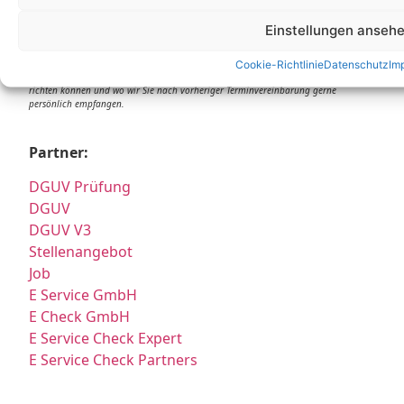
info@e-service-check.de
Einstellungen anseh
* Hierbei handelt es sich weder um Niederlassungen, noch Werkstätten o.ä.,
Cookie-Richtlinie
Datenschutz
Im
sondern um reine Korrespondenz-Adressen, an die Sie Ihre Anrufe und Post
richten können und wo wir Sie nach vorheriger Terminvereinbarung gerne
persönlich empfangen.
Partner:
DGUV Prüfung
DGUV
DGUV V3
Stellenangebot
Job
E Service GmbH
E Check GmbH
E Service Check Expert
E Service Check Partners