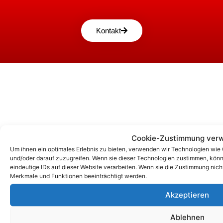
Kontakt
Cookie-Zustimmung verw
Um ihnen ein optimales Erlebnis zu bieten, verwenden wir Technologien wie
und/oder darauf zuzugreifen. Wenn sie dieser Technologien zustimmen, könn
eindeutige IDs auf dieser Website verarbeiten. Wenn sie die Zustimmung nic
Unsere Korrespondenz-Adressen*:
Merkmale und Funktionen beeinträchtigt werden.
Grafing
Akzeptieren
Marktplatz 4a, 85567 Grafing
Ablehnen
+49 (0)344626962-0