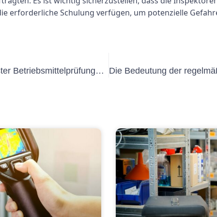
agten. Es ist wichtig sicherzustellen, dass die Inspektore
die erforderliche Schulung verfügen, um potenzielle Gefah
Die Bedeutung regelmäßiger ortsfester Betriebsmittelprüfungen für die Sicherheit am Arbeitsplatz