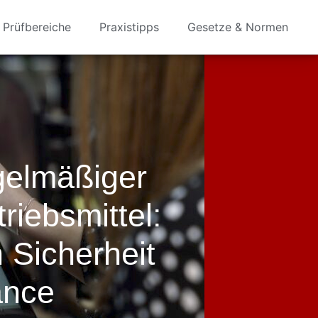
Prüfbereiche
Praxistipps
Gesetze & Normen
gelmäßiger
riebsmittel:
 Sicherheit
ance