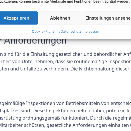
ückziehen, können bestimmte Merkmale und Funktionen beeinträchtigt werden.
en die Prüfer Folgendes:
ung
Akzeptieren
Ablehnen
Einstellungen anseh
gen
 -vorschriften
Cookie-Richtlinie
Datenschutz
Impressum
er Anforderungen
 sind für die Einhaltung gesetzlicher und behördlicher Anf
herheit von Unternehmen, dass sie routinemäßige Inspektio
isten und Unfälle zu verhindern. Die Nichteinhaltung diese
egelmäßige Inspektionen von Betriebsmitteln von entsche
tsplatzes sind. Diese Inspektionen helfen dabei, potenziell
 Ausrüstung ordnungsgemäß funktioniert. Durch die regel
tarbeiter schützen, gesetzliche Anforderungen einhalten u