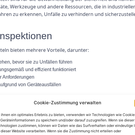
räte, Werkzeuge und andere Ressourcen, die in industrie
fahren zu erkennen, Unfälle zu verhindern und sicherzust
Inspektionen
eln bieten mehrere Vorteile, darunter:
hen, bevor sie zu Unfällen führen
ungsgemäß und effizient funktioniert
er Anforderungen
aufgrund von Geräteausfällen
Cookie-Zustimmung verwalten
von Betriebsmitteln sollten regelmäßig durchgeführt werde
ihnen ein optimales Erlebnis zu bieten, verwenden wir Technologien wie Cookie
iese Inspektionen umfassen eine gründliche Untersuchung
Geräteinformationen zu speichern und/oder darauf zuzugreifen. Wenn sie dieser
 oder Probleme zu identifizieren.
hnologien zustimmen, können wir Daten wie das Surfverhalten oder eindeutige 
 dieser Website verarbeiten. Wenn sie die Zustimmung nicht erteilen oder