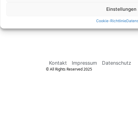
Sicherheitsprüfungen Expert
Prüfung elektrischer Anlagen
Einstellungen
Cookie-Richtlinie
Daten
Kontakt
Impressum
Datenschutz
© All Rights Reserved 2025