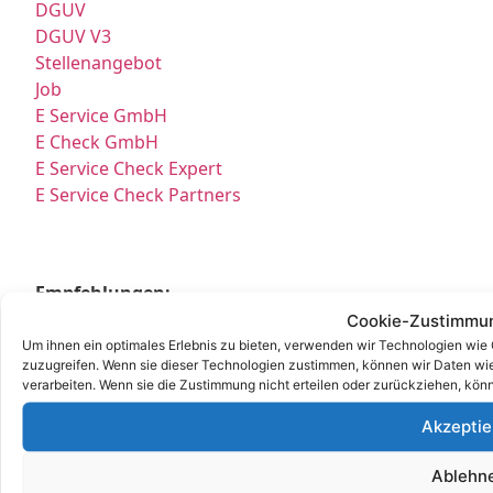
DGUV
DGUV V3
Stellenangebot
Job
E Service GmbH
E Check GmbH
E Service Check Expert
E Service Check Partners
Empfehlungen:
Cookie-Zustimmun
E Check Partner Expert
Um ihnen ein optimales Erlebnis zu bieten, verwenden wir Technologien wie
E-Check
zuzugreifen. Wenn sie dieser Technologien zustimmen, können wir Daten wie 
verarbeiten. Wenn sie die Zustimmung nicht erteilen oder zurückziehen, kö
Top Prüfservice Expert
Top Prüfservice Partners
Akzeptie
Prüfung DGUV3 GmbH
Sicherheitsprüfungen Partners
Ablehn