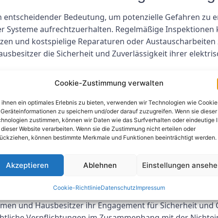
n entscheidender Bedeutung, um potenzielle Gefahren zu e
scher Systeme aufrechtzuerhalten. Regelmäßige Inspektionen
tzen und kostspielige Reparaturen oder Austauscharbeiten
esitzer die Sicherheit und Zuverlässigkeit ihrer elektri
ektrischer Anlagen Prüfprotokol
Cookie-Zustimmung verwalten
agen“ bietet eine detaillierte Aufzeichnung des Zustands ele
ihnen ein optimales Erlebnis zu bieten, verwenden wir Technologien wie Cookie
ieses Dokument dient als Referenz für zukünftige Inspektio
Geräteinformationen zu speichern und/oder darauf zuzugreifen. Wenn sie dieser
hnologien zustimmen, können wir Daten wie das Surfverhalten oder eindeutige 
arüber hinaus können die im Protokoll dargelegten Empfeh
 dieser Website verarbeiten. Wenn sie die Zustimmung nicht erteilen oder
rzustellen, dass potenzielle Gefahren umgehend angegang
ückziehen, können bestimmte Merkmale und Funktionen beeinträchtigt werden.
mpliance und Sicherheit
Akzeptieren
Ablehnen
Einstellungen anseh
nlagen“ ist für die Sicherstellung der Einhaltung von Vo
Cookie-Richtlinie
Datenschutz
Impressum
die Dokumentation der Inspektionsergebnisse und die Befo
 und Hausbesitzer ihr Engagement für Sicherheit und Co
chtliche Verpflichtungen im Zusammenhang mit der Nichtei