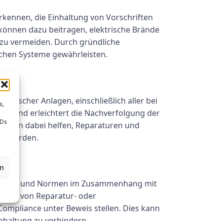
rkennen, die Einhaltung von Vorschriften
 können dazu beitragen, elektrische Brände
 zu vermeiden. Durch gründliche
schen Systeme gewährleisten.
l
ktrischer Anlagen, einschließlich aller bei
s,
nen und erleichtert die Nachverfolgung der
IDs
lungen dabei helfen, Reparaturen und
en werden.
en
rschriften und Normen im Zusammenhang mit
lgung von Reparatur- oder
mpliance unter Beweis stellen. Dies kann
nhaltung zu verhindern.