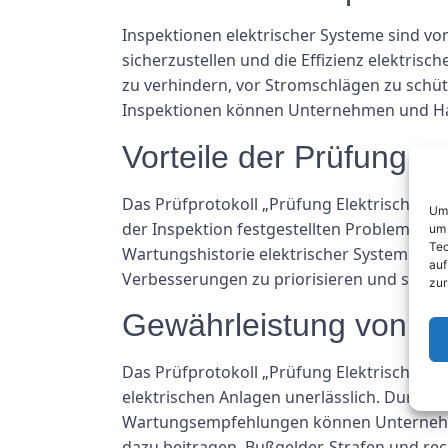
Inspektionen elektrischer Systeme sind vo
sicherzustellen und die Effizienz elektri
zu verhindern, vor Stromschlägen zu schü
Inspektionen können Unternehmen und Hausb
Vorteile der Prüfung El
Das Prüfprotokoll „Prüfung Elektrischer Anl
Um 
der Inspektion festgestellten Probleme. D
um 
Tec
Wartungshistorie elektrischer Systeme. D
auf
Verbesserungen zu priorisieren und siche
zur
Gewährleistung von Co
Das Prüfprotokoll „Prüfung Elektrischer A
elektrischen Anlagen unerlässlich. Durch 
Wartungsempfehlungen können Unternehmen
dazu beitragen, Bußgelder, Strafen und re