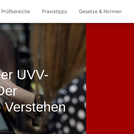
Prüfbereiche
Praxistipps
Gesetze & Normen
Der UVV-
Der
 Verstehen