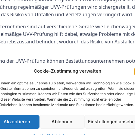
ührung regelmäßiger UVV-Prüfungen wird sichergestellt, das
das Risiko von Unfällen und Verletzungen verringert wird.
nternehmen sind auf verschiedene Geräte wie Leichenwag
lmäßige UVV-Prüfung hilft dabei, etwaige Probleme mit den
etriebszustand befinden, wodurch das Risiko von Ausfäll
ung der UVV-Prüfung können Bestattungsunternehmen pote
hmen zu deren Bewältigung ergreifen. Dies trägt dazu bei
Cookie-Zustimmung verwalten
tarbeitern oder Kunden schaden könnten.
ihnen ein optimales Erlebnis zu bieten, verwenden wir Technologien wie Cookie
ung auf Bestattungsbetriebe aus
Geräteinformationen zu speichern und/oder darauf zuzugreifen. Wenn sie dieser
hnologien zustimmen, können wir Daten wie das Surfverhalten oder eindeutige 
 dieser Website verarbeiten. Wenn sie die Zustimmung nicht erteilen oder
tellung, dass alle Geräte und Einrichtungen in optimalem Zu
ückziehen, können bestimmte Merkmale und Funktionen beeinträchtigt werden.
d Ausfallzeiten zu reduzieren. Dadurch können Bestattung
Akzeptieren
Ablehnen
Einstellungen anseh
elmäßiger UVV-Prüfungen zeigt ein Engagement für Sicherhe