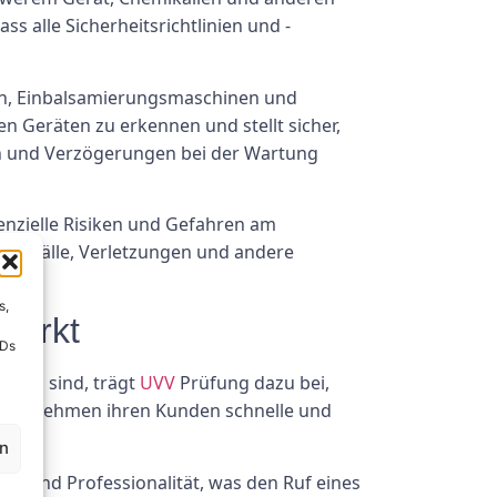
s alle Sicherheitsrichtlinien und -
en, Einbalsamierungsmaschinen und
 Geräten zu erkennen und stellt sicher,
en und Verzögerungen bei der Wartung
nzielle Risiken und Gefahren am
, Unfälle, Verletzungen und andere
s,
wirkt
IDs
stand sind, trägt
UVV
Prüfung dazu bei,
sunternehmen ihren Kunden schnelle und
en
it und Professionalität, was den Ruf eines