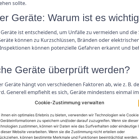
ehen sollte.
er Geräte: Warum ist es wichti
 Geräte ist entscheidend, um Unfälle zu vermeiden und di
Geräte können zu Kurzschlüssen, Bränden oder elektrische
Inspektionen können potenzielle Gefahren erkannt und be
ische Geräte überprüft werden?
r Geräte hängt von verschiedenen Faktoren ab, wie z. B. d
. Generell empfiehlt es sich, Geräte mindestens einmal im J
ungen, wie z. B. auf Baustellen oder Fabriken, sollten di
Cookie-Zustimmung verwalten
cherheitsstandards entsprechen.
ihnen ein optimales Erlebnis zu bieten, verwenden wir Technologien wie Cookie
rüfung elektrischer Geräte übe
Geräteinformationen zu speichern und/oder darauf zuzugreifen. Wenn sie dieser
hnologien zustimmen, können wir Daten wie das Surfverhalten oder eindeutige 
 dieser Website verarbeiten. Wenn sie die Zustimmung nicht erteilen oder
werden verschiedene Aspekte untersucht, um sicherzustell
ückziehen, können bestimmte Merkmale und Funktionen beeinträchtigt werden.