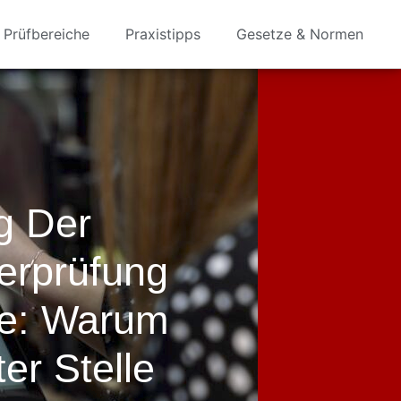
Prüfbereiche
Praxistipps
Gesetze & Normen
g Der
erprüfung
te: Warum
er Stelle