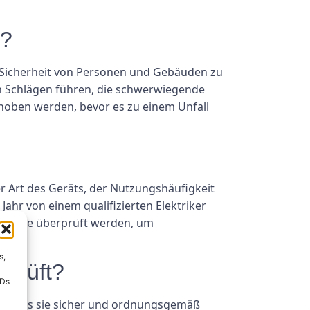
g?
e Sicherheit von Personen und Gebäuden zu
n Schlägen führen, die schwerwiegende
hoben werden, bevor es zu einem Unfall
er Art des Geräts, der Nutzungshäufigkeit
ahr von einem qualifizierten Elektriker
e Geräte überprüft werden, um
s,
rprüft?
IDs
en, dass sie sicher und ordnungsgemäß