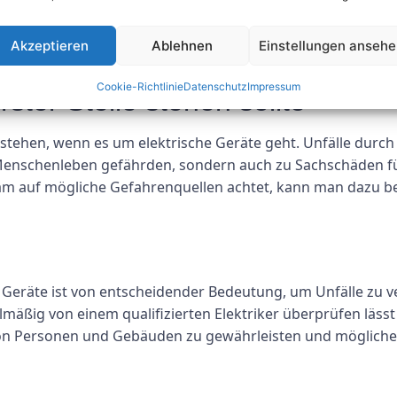
n von Kabeln, Steckdosen, Schaltern und Sicherungen, die
 Verschleiß. Darüber hinaus werden auch die elektrischen
Akzeptieren
Ablehnen
Einstellungen anseh
ten entsprechen.
Cookie-Richtlinie
Datenschutz
Impressum
ster Stelle stehen sollte
le stehen, wenn es um elektrische Geräte geht. Unfälle dur
Menschenleben gefährden, sondern auch zu Sachschäden 
 auf mögliche Gefahrenquellen achtet, kann man dazu bei
Geräte ist von entscheidender Bedeutung, um Unfälle zu v
mäßig von einem qualifizierten Elektriker überprüfen läss
von Personen und Gebäuden zu gewährleisten und mögliche 