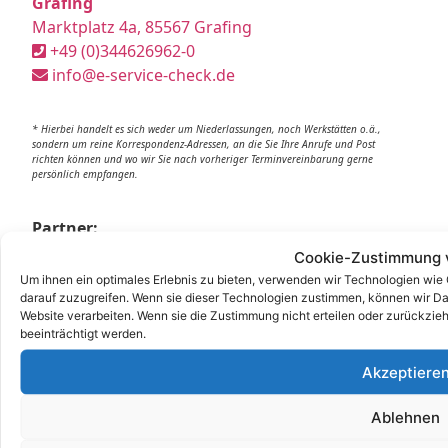
Grafing
Marktplatz 4a, 85567 Grafing
+49 (0)344626962-0
info@e-service-check.de
* Hierbei handelt es sich weder um Niederlassungen, noch Werkstätten o.ä.,
sondern um reine Korrespondenz-Adressen, an die Sie Ihre Anrufe und Post
richten können und wo wir Sie nach vorheriger Terminvereinbarung gerne
persönlich empfangen.
Partner:
Cookie-Zustimmung 
DGUV Prüfung
Um ihnen ein optimales Erlebnis zu bieten, verwenden wir Technologien wie
DGUV
darauf zuzugreifen. Wenn sie dieser Technologien zustimmen, können wir Dat
DGUV V3
Website verarbeiten. Wenn sie die Zustimmung nicht erteilen oder zurückz
beeinträchtigt werden.
Stellenangebot
Job
Akzeptiere
E Service GmbH
E Check GmbH
Ablehnen
E Service Check Expert