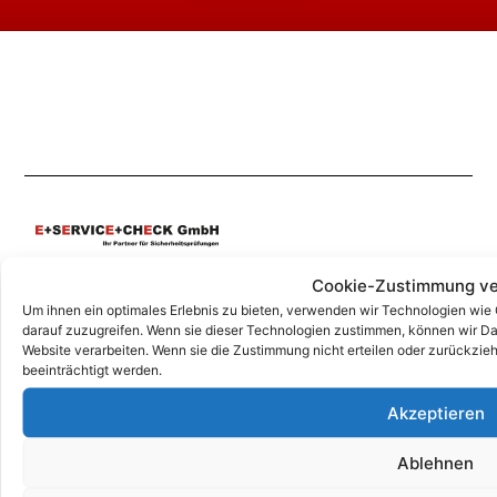
Unsere Korrespondenz-Adressen*:
Cookie-Zustimmung ve
Um ihnen ein optimales Erlebnis zu bieten, verwenden wir Technologien wie
Grafing
darauf zuzugreifen. Wenn sie dieser Technologien zustimmen, können wir Dat
Marktplatz 4a, 85567 Grafing
Website verarbeiten. Wenn sie die Zustimmung nicht erteilen oder zurückz
beeinträchtigt werden.
+49 (0)344626962-0
info@e-service-check.de
Akzeptieren
Ablehnen
* Hierbei handelt es sich weder um Niederlassungen, noch Werkstätten o.ä.,
sondern um reine Korrespondenz-Adressen, an die Sie Ihre Anrufe und Post