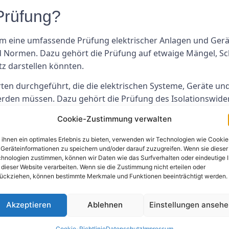
Prüfung?
m eine umfassende Prüfung elektrischer Anlagen und Geräte
nd Normen. Dazu gehört die Prüfung auf etwaige Mängel, Sc
tz darstellen könnten.
perten durchgeführt, die die elektrischen Systeme, Geräte 
erden müssen. Dazu gehört die Prüfung des Isolationswider
rzustellen, dass diese in einwandfreiem Zustand sind.
Cookie-Zustimmung verwalten
4 Prüfung wichtig?
ihnen ein optimales Erlebnis zu bieten, verwenden wir Technologien wie Cookie
Geräteinformationen zu speichern und/oder darauf zuzugreifen. Wenn sie dieser
dazu beiträgt, Elektrounfälle am Arbeitsplatz zu verhindern
hnologien zustimmen, können wir Daten wie das Surfverhalten oder eindeutige 
 dieser Website verarbeiten. Wenn sie die Zustimmung nicht erteilen oder
ßige Inspektionen elektrischer Anlagen und Geräte können
ückziehen, können bestimmte Merkmale und Funktionen beeinträchtigt werden.
ren.
 V4-Prüfung hilft Unternehmen außerdem dabei, gesetzliche
Akzeptieren
Ablehnen
Einstellungen anseh
tz unter Beweis zu stellen. Die Nichteinhaltung dieser Vors
Cookie-Richtlinie
Datenschutz
Impressum