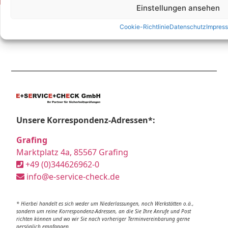
Einstellungen ansehen
Cookie-Richtlinie
Datenschutz
Impres
Unsere Korrespondenz-Adressen*:
Grafing
Marktplatz 4a, 85567 Grafing
+49 (0)344626962-0
info@e-service-check.de
* Hierbei handelt es sich weder um Niederlassungen, noch Werkstätten o.ä.,
sondern um reine Korrespondenz-Adressen, an die Sie Ihre Anrufe und Post
richten können und wo wir Sie nach vorheriger Terminvereinbarung gerne
persönlich empfangen.